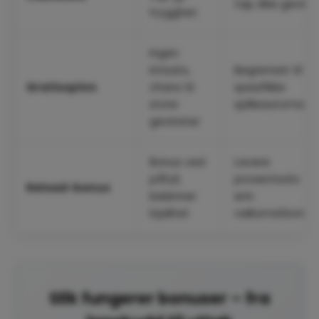
tap, ikke gevins
trygghet
Ingen
innsats,
Begrenset til
Gratisspinn
chans til
spesifikke
store
spilleautomate
gevinster
Bonus ved
Lavere
påfyll,
prosentsats
Reload-bonus
belønner
enn
lojalitet
velkomstbonus
Slik fungerer bonuser – fra