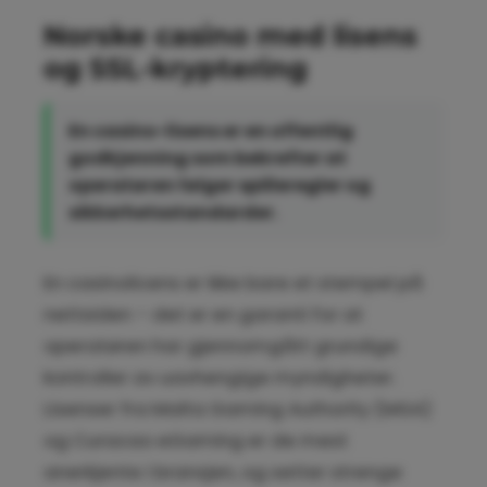
Norske casino med lisens
og SSL-kryptering
En casino-lisens er en offentlig
godkjenning som bekrefter at
operatøren følger spilleregler og
sikkerhetsstandarder.
En casinolicens er ikke bare et stempel på
nettsiden – det er en garanti for at
operatøren har gjennomgått grundige
kontroller av uavhengige myndigheter.
Lisenser fra
Malta Gaming Authority (MGA)
og Curacao eGaming er de mest
anerkjente i bransjen, og setter strenge