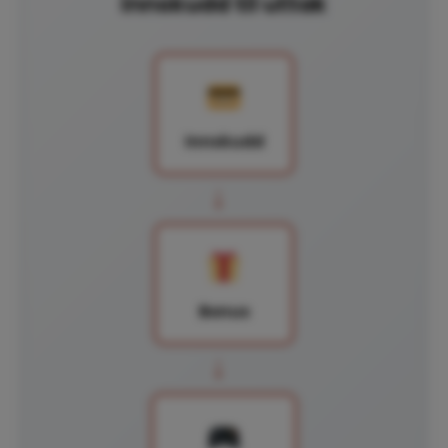
innskudd til uttak
Innskudd
→
Bonus
→