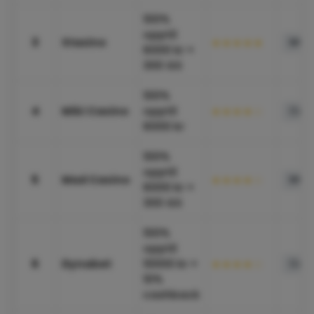
100%
opptil
3
Staxino
★★★★★
MGA
6000 kr +
300 GS
100%
4
Miki Casino
opptil
★★★★☆
Cur
6000 kr
100%
opptil
5
Mad Casino
★★★★☆
MGA
6000 kr +
300 GS
100%
opptil
6
Dynabet
10000 kr +
★★★★☆
Cur
10%
cashback