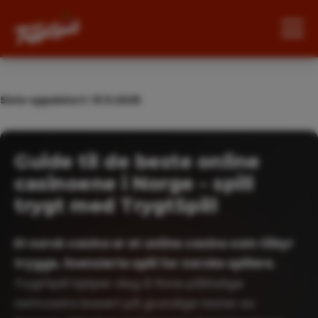
Hopp
til
innhold
Casino bonus
▼
Siste oppdatert: 13.11.2025
100% casino bonus
Nye norske casino
200% casino bonus
Guide til de beste online
Trygge norske casino
casinoene i Norge – spill
500% casino bonus
trygt med TrygtSpill
100 kr gratis
Artikler
▼
Et norsk casino er et online casino som tilbyr
Mega Joker gratis
trygge, lisensierte spill for norske spillere.
TrygtSpill hjelper deg å finne pålitelige
NordicAutomaten Casino
nettcasino basert på grundige tester av
CasinoFriday