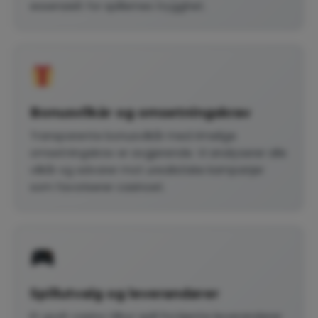
essensielt for spillernes trygghet.
Bonusvilkår og omsetningskrav
Transparente bonusvilkår med rimelige
omsetningskrav er avgjørende. Vi analyserer alle
vilkår og advarer mot urealistiske kampanjer
som favoriserer casinoet.
Spillutvalg og leverandører
Et godt casino tilbyr spill fra kjente leverandører