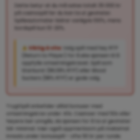
Dette betyr at du må satse totalt 35 000 kr
på casinospill før du kan ta ut gevinster.
Spilleautomater bidrar vanligvis 100%, mens
bordspill kun 10-20%.
Viktig å vite:
Velg spill med høy RTP
(Return to Player) for å øke sjansen til å
oppfylle omsetningskravet. Spill som
Starburst (96.09% RTP) eller Blood
Suckers (98% RTP) er gode valg.
TrygtSpill anbefaler alltid bonuser med
omsetningskrav under 40x. Casinoer med 50x eller
høyere bør unngås, da sjansen for å ta ut gevinster
blir minimal. Vær også oppmerksom på maksimal
innsats under bonusspill – ofte 50 kr per runde.