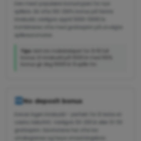
Den mest populære bonustypen for nye
spillere. Gir ofte 100-200% bonus på første
innskudd, vanligvis opptil 5000-10000 kr.
Kombineres ofte med gratisspinn på utvalgte
spilleautomater.
Tips:
Sett inn maksbeløpet for å få full
bonus. Et innskudd på 5000 kr med 100%
bonus gir deg 10000 kr å spille for.
No deposit bonus
Krever ingen innskudd – perfekt for å teste et
casino risikofritt. Vanligvis 50-200 kr eller 10-50
gratisspinn. Gevinstene har ofte lav
uttaksgrense og høye omsetningskrav.