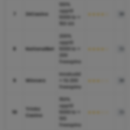
100%
opptil
7
24Casino
★★★★☆
MGA
5000 kr +
150 GS
200%
opptil
8
NationalBet
5000 kr +
★★★★☆
Cur
200
freespins
Innskudd
9
Winnerz
+ få 200
★★★☆☆
MGA
freespins
150%
opptil
Trickz
10
5000 kr +
★★★☆☆
Cur
Casino
100
freespins