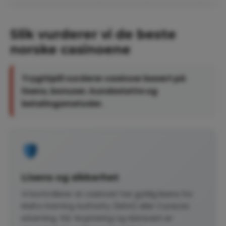
Slik vurderer vi de beste
norske casinoene
TrygtSpill vurderer casinoer basert på
lisens, bonuser, kundestøtte og
betalingsmetoder.
Lisens og sikkerhet
Vi kontrollerer at casinoet har gyldig lisens fra
Malta Gaming Authority (MGA) eller
Curacao
eGaming
. SSL-kryptering og datavern er