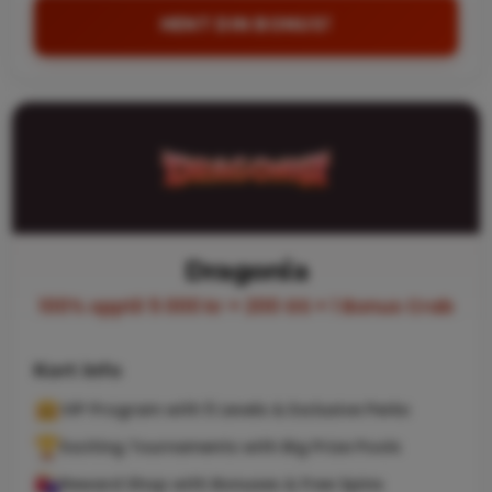
HENT DIN BONUS!
Dragonia
100% opptil 5 000 kr + 200 GS + 1 Bonus Crab
Kort info
VIP Program with 5 Levels & Exclusive Perks
Exciting Tournaments with Big Prize Pools
Reward Shop with Bonuses & Free Spins