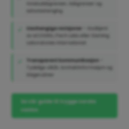
Innskuddsgrenser, tidsgrenser og
selvutestenging
Uavhengige revisjoner
– Godkjent
av eCOGRA, iTech Labs eller Gaming
Laboratories International
Transparent kommunikasjon
–
Tydelige vilkår, kontaktinformasjon og
klagerutiner
Se vår guide til trygge norske
casino